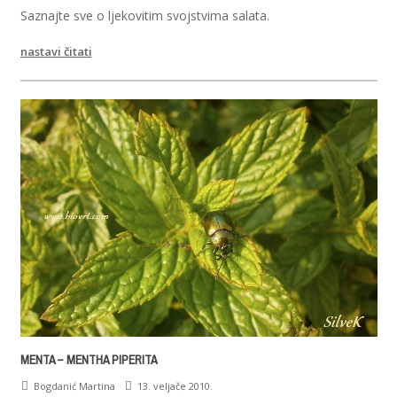
Saznajte sve o ljekovitim svojstvima salata.
nastavi čitati
MENTA – MENTHA PIPERITA
Bogdanić Martina
13. veljače 2010.