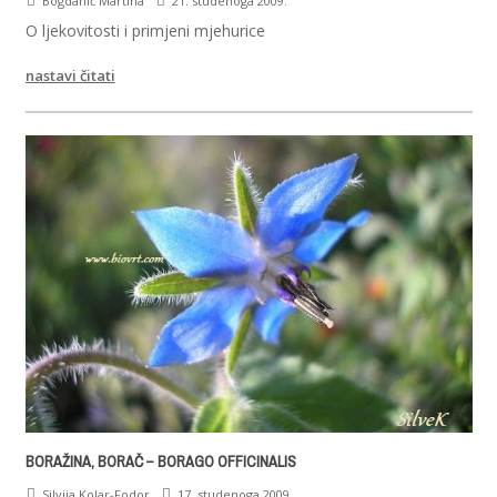
Bogdanić Martina
21. studenoga 2009.
O ljekovitosti i primjeni mjehurice
nastavi čitati
BORAŽINA, BORAČ – BORAGO OFFICINALIS
Silvija Kolar-Fodor
17. studenoga 2009.