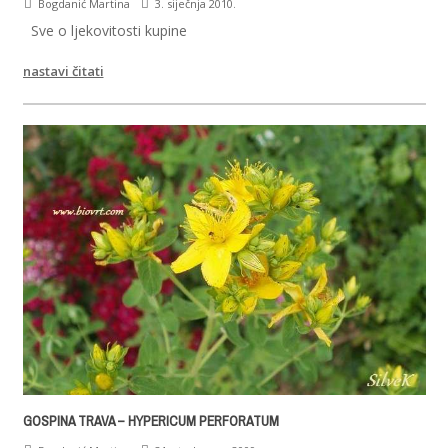
Bogdanić Martina
3. siječnja 2010.
Sve o ljekovitosti kupine
nastavi čitati
GOSPINA TRAVA – HYPERICUM PERFORATUM