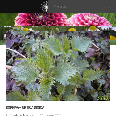
3
KOPRIVA – URTICA DIOICA
Bogdanić Martina
10. travnja 2010.