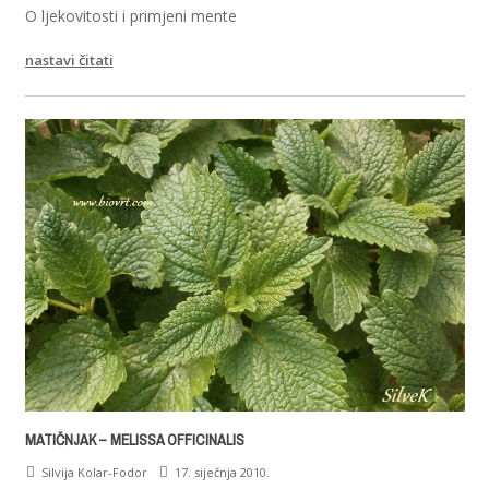
O ljekovitosti i primjeni mente
nastavi čitati
MATIČNJAK – MELISSA OFFICINALIS
Silvija Kolar-Fodor
17. siječnja 2010.