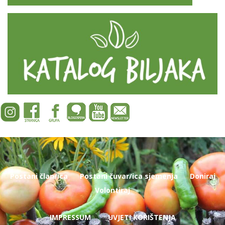
Postani član/ica
Postani čuvar/ica sjemenja
Doniraj
Volontiraj
IMPRESSUM
UVJETI KORIŠTENJA