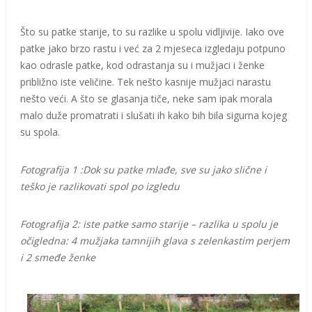
Što su patke starije, to su razlike u spolu vidljivije. Iako ove
patke jako brzo rastu i već za 2 mjeseca izgledaju potpuno
kao odrasle patke, kod odrastanja su i mužjaci i ženke
približno iste veličine. Tek nešto kasnije mužjaci narastu
nešto veći. A što se glasanja tiče, neke sam ipak morala
malo duže promatrati i slušati ih kako bih bila sigurna kojeg
su spola.
Fotografija 1 :Dok su patke mlađe, sve su jako slične i
teško je razlikovati spol po izgledu
Fotografija 2: iste patke samo starije – razlika u spolu je
očigledna: 4 mužjaka tamnijih glava s zelenkastim perjem
i 2 smeđe ženke