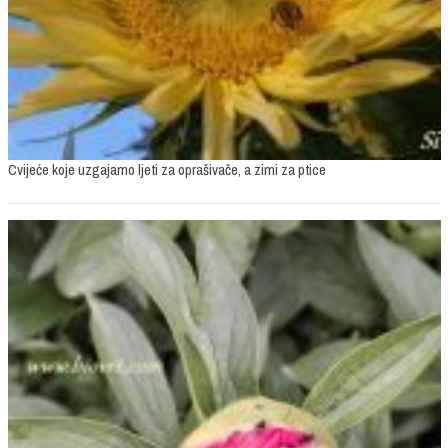
Cvijeće koje uzgajamo ljeti za oprašivače, a zimi za ptice