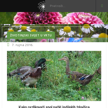
3
Silvija Kolar-Fodor
ŽIVOTINJSKI SVIJET U VRTU
7. rujna 2016.
Kako razlikovati spol patki indijskih trkačica