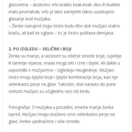
glasovima – doslovno vrlo kratko kvak-kvak. Ako ih budete
malo promatrali, vrlo je lako zamijetiti takvo uzastopno
glasanje kod mužjaka.
– Ženke nasuprot toga često budu tiho dok mužjaci stalno
kvaču, ali kad se oglase – to je često poštena dernjava.
2. PO IZGLEDU – VELIČINI I BOJI
Ženke su manje, a većinom su obične smeđe boje, svjetlije
ili tamnije nijanse, mada mogu biti i crne i bijele. Ali dakle u
usporedbi s mužjacima – izgledaju neuglednije. Mužjaci
često imaju ljepše boje i ljepše kombinacije boja, kao npr
zelenkasto perje na glavi. Također, dok narastu do pune
zrelosti mužjaci su očigledno veći od ženki.
Fotografije: 3 mužjaka u pozadini, smeđa manja ženka
ispred. Mužjaci imaju izraženo crno-zelenkasto perje na
glavi, ženke ujednačeno i više smeđe.