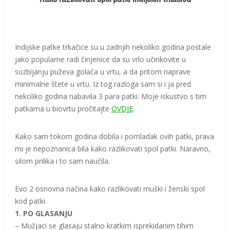
Indijske patke trkačice su u zadnjih nekoliko godina postale
jako popularne radi činjenice da su vrlo učinkovite u
suzbijanju puževa golača u vrtu, a da pritom naprave
minimalne štete u vrtu. Iz tog razloga sam si i ja pred
nekoliko godina nabavila 3 para patki. Moje iskustvo s tim
patkama u biovrtu pročitajte
OVDJE
.
Kako sam tokom godina dobila i pomladak ovih patki, prava
mi je nepoznanica bila kako razlikovati spol patki. Naravno,
silom prilika i to sam naučila.
Evo 2 osnovna načina kako razlikovati muški i ženski spol
kod patki.
1. PO GLASANJU
– Mužjaci se glasaju stalno kratkim isprekidanim tihim