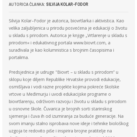
AUTORICA ČLANKA:
SILVIJA KOLAR-FODOR
Silvija Kolar–Fodor je autorica, biovrtlarka i aktivistica. Kao
velika zaljubljenica u prirodu posvećena je edukaciji o životu
u skladu s prirodom. Autorica je knjige „Vrtlarenje u skladu s
prirodom« i edukativnog portala www.biovrt.com, a
surađivala je kao kolumnistica s brojnim časopisima i
portalima.
Predsjednica je udruge "Biovrt – u skladu s prirodom” u
sklopu koje diljem Republike Hrvatske provodi edukacije,
osmišljava i vodi razne projekte kojima pokreće školske
vrtove u Međimurju i uvodi edukacijske programe o
biovrtlarenju, održivom razvoju i životu u skladu s prirodom
u osnovne škole. Čuvarica je brojnih sorti starinskog
sjemenja i čuva ih od izumiranja za buduće generacije. Na
svom imanju stalno isprobava nove ideje i tehnike biološkog
uzgoja te redovito piše i inspirira brojne pratitelje na