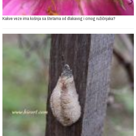
Kakve veze ima košnja sa štetama od dlakavog i crnog ružičnjaka?