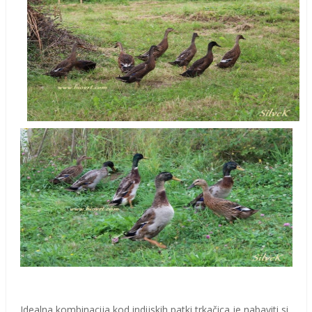
Idealna kombinacija kod indijskih patki trkačica je nabaviti si