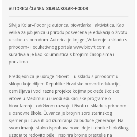
AUTORICA ČLANKA:
SILVIJA KOLAR-FODOR
Silvija Kolar–Fodor je autorica, biovrtlarka i aktivistica. Kao
velika zaljubljenica u prirodu posvećena je edukaciji o životu
u skladu s prirodom. Autorica je knjige „Vrtlarenje u skladu s
prirodom« i edukativnog portala www.biovrt.com, a
surađivala je kao kolumnistica s brojnim časopisima i
portalima.
Predsjednica je udruge "Biovrt – u skladu s prirodom” u
sklopu koje diljem Republike Hrvatske provodi edukacije,
osmišljava i vodi razne projekte kojima pokreće školske
vrtove u Međimurju i uvodi edukacijske programe o
biovrtlarenju, održivom razvoju i životu u skladu s prirodom
u osnovne škole. Čuvarica je brojnih sorti starinskog
sjemenja i čuva ih od izumiranja za buduće generacije. Na
svom imanju stalno isprobava nove ideje i tehnike biološkog
uzgoja te redovito piše i inspirira brojne pratitelje na