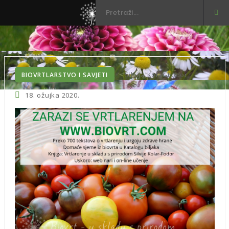
3
Silvija Kolar-Fodor
BIOVRTLARSTVO I SAVJETI
18. ožujka 2020.