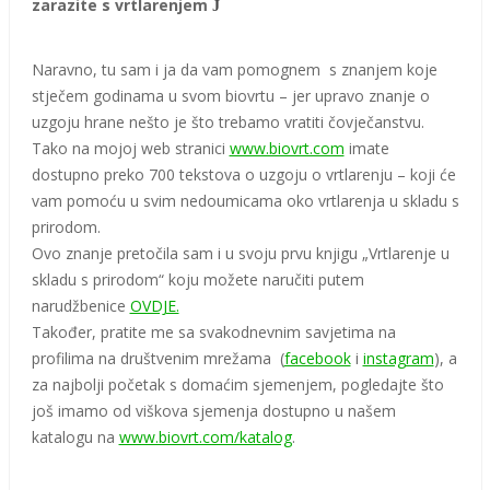
zarazite s vrtlarenjem
J
Naravno, tu sam i ja da vam pomognem s znanjem koje
stječem godinama u svom biovrtu – jer upravo znanje o
uzgoju hrane nešto je što trebamo vratiti čovječanstvu.
Tako na mojoj web stranici
www.biovrt.com
imate
dostupno preko 700 tekstova o uzgoju o vrtlarenju – koji će
vam pomoću u svim nedoumicama oko vrtlarenja u skladu s
prirodom.
Ovo znanje pretočila sam i u svoju prvu knjigu „Vrtlarenje u
skladu s prirodom“ koju možete naručiti putem
narudžbenice
OVDJE.
Također, pratite me sa svakodnevnim savjetima na
profilima na društvenim mrežama (
facebook
i
instagram
), a
za najbolji početak s domaćim sjemenjem, pogledajte što
još imamo od viškova sjemenja dostupno u našem
katalogu na
www.biovrt.com/katalog
.