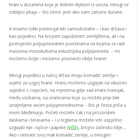
hrani u dućanima koja je dobrim dijelom iz uvoza, mnogi se
ozbiljno pitaju – što ćemo jesti ako nam zatvore dućane.
A imamo toliki potencijal biti samodostatni – i kao država i
kao pojedinci. Na brojnim zapuštenim zemljištima, ali i na
postojećim poljoprivrednim površinama na kojima se radi
masovna monokulturna industrijska poljoprivreda – mi
možemo bolje i možemo proizvesti obilje hrane!
Mnogi pojedinci u našoj državi imaju komadić zemlje i
uvjete za uzgoj hrane. Hranu možemo uzgajati na okućnici
zajedno s cvijećem, na mjestima gdje sad imate travnjak,
među voćkama, na oranicama koje su možda prije bile
iznajmljene većim poljoprivrednicima – što je česta priča u
mom Međimurju. Početi možete čak i na prozorskim
daskama i terasama – i u teglama možete vrlo uspješno
uzgajati npr. rajčice i paprike
(VIŠE)
, brojno začinsko bilje….
Ako i nemate svoj mali komadić zemlje, u mnogim