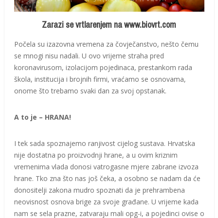
Zarazi se vrtlarenjem na www.biovrt.com
Počela su izazovna vremena za čovječanstvo, nešto čemu
se mnogi nisu nadali. U ovo vrijeme straha pred
koronavirusom, izolacijom pojedinaca, prestankom rada
škola, institucija i brojnih firmi, vraćamo se osnovama,
onome što trebamo svaki dan za svoj opstanak.
A to je – HRANA!
I tek sada spoznajemo ranjivost cijelog sustava. Hrvatska
nije dostatna po proizvodnji hrane, a u ovim kriznim
vremenima vlada donosi vatrogasne mjere zabrane izvoza
hrane. Tko zna što nas još čeka, a osobno se nadam da će
donositelji zakona mudro spoznati da je prehrambena
neovisnost osnova brige za svoje građane. U vrijeme kada
nam se sela prazne, zatvaraju mali opg-i, a pojedinci ovise o