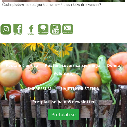
Čudni plodovi na stabljici krumpira – što su i kako ih iskoristiti?
Postani član/ica
Postani čuvar/ica sjemenja
Doniraj
Volontiraj
IMPRESSUM
UVJETI KORIŠTENJA
Pretplati se na naš newsletter
Pretplati se