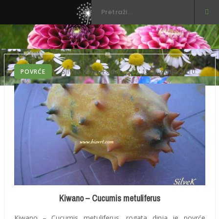
3
Silvija Kolar-Fodor
12. siječnja 2010.
POVRĆE
Kiwano – Cucumis metuliferus
Kiwano – Cucumis metuliferus, rogata dinja je povrće