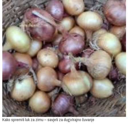
Kako spremiti luk za zimu – savjeti za dugotrajno čuvanje