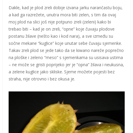
Dakle, kad je plod zreli dobije izvana jarku narančastu boju,
a kad ga razrežete, unutra mora biti zelen, s tim da ovaj
moj plod na slici još nije potpuno zreli (zeleni) kako bi
trebao biti – kad je on zreli, “opne” koje čuvaju plodove
postanu žilave (nešto kao i kod nara), a sve između su
sočne mekane “kuglice” koje unutar sebe čuvaju sjemenke.
Takav zreli plod se jede tako da se kiwano nareže poprečno
na ploške i zeleno “meso” s sjemenkama su usisava ustima
– ne može se gristi poprijeko jer je “opna” žilava i neukusna,
a zelene kuglice jako skliske. Sjeme možete pojesti bez
straha, nije otrovno i bez okusa je.