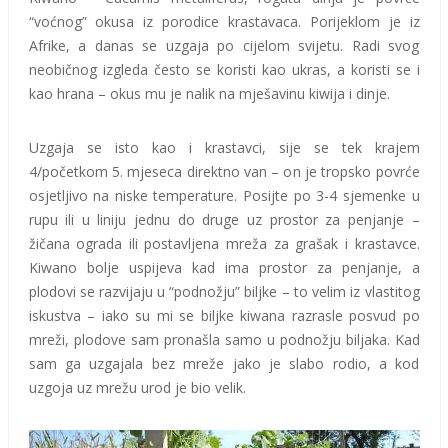
“voćnog” okusa iz porodice krastavaca. Porijeklom je iz
Afrike, a danas se uzgaja po cijelom svijetu. Radi svog
neobičnog izgleda često se koristi kao ukras, a koristi se i
kao hrana – okus mu je nalik na mješavinu kiwija i dinje.
Uzgaja se isto kao i krastavci, sije se tek krajem
4/početkom 5. mjeseca direktno van – on je tropsko povrće
osjetljivo na niske temperature. Posijte po 3-4 sjemenke u
rupu ili u liniju jednu do druge uz prostor za penjanje –
žičana ograda ili postavljena mreža za grašak i krastavce.
Kiwano bolje uspijeva kad ima prostor za penjanje, a
plodovi se razvijaju u “podnožju” biljke – to velim iz vlastitog
iskustva – iako su mi se biljke kiwana razrasle posvud po
mreži, plodove sam pronašla samo u podnožju biljaka. Kad
sam ga uzgajala bez mreže jako je slabo rodio, a kod
uzgoja uz mrežu urod je bio velik.