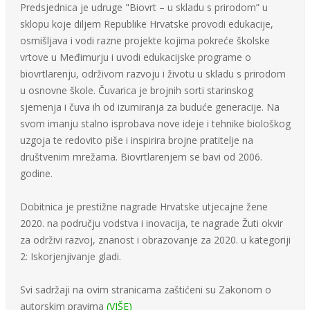
Predsjednica je udruge "Biovrt – u skladu s prirodom” u
sklopu koje diljem Republike Hrvatske provodi edukacije,
osmišljava i vodi razne projekte kojima pokreće školske
vrtove u Međimurju i uvodi edukacijske programe o
biovrtlarenju, održivom razvoju i životu u skladu s prirodom
u osnovne škole. Čuvarica je brojnih sorti starinskog
sjemenja i čuva ih od izumiranja za buduće generacije. Na
svom imanju stalno isprobava nove ideje i tehnike biološkog
uzgoja te redovito piše i inspirira brojne pratitelje na
društvenim mrežama. Biovrtlarenjem se bavi od 2006.
godine.
Dobitnica je prestižne nagrade Hrvatske utjecajne žene
2020. na području vodstva i inovacija, te nagrade Žuti okvir
za održivi razvoj, znanost i obrazovanje za 2020. u kategoriji
2: Iskorjenjivanje gladi.
Svi sadržaji na ovim stranicama zaštićeni su Zakonom o
autorskim pravima
(VIŠE)