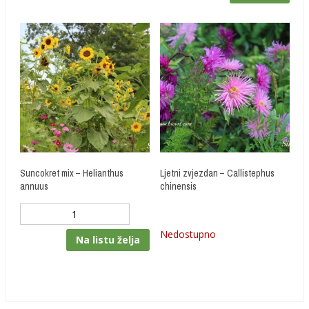
Suncokret mix – Helianthus
Ljetni zvjezdan – Callistephus
annuus
chinensis
Količina
Nedostupno
Na listu želja