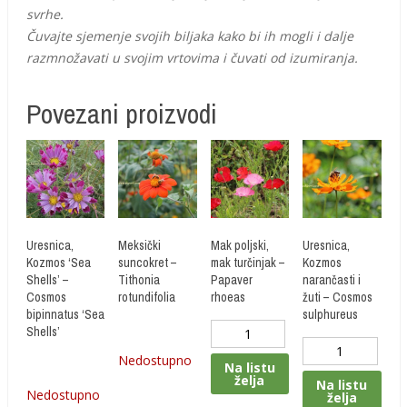
svrhe.
Čuvajte sjemenje svojih biljaka kako bi ih mogli i dalje
razmnožavati u svojim vrtovima i čuvati od izumiranja.
Povezani proizvodi
Uresnica,
Meksički
Mak poljski,
Uresnica,
Kozmos ‘Sea
suncokret –
mak turčinjak –
Kozmos
Shells’ –
Tithonia
Papaver
narančasti i
Cosmos
rotundifolia
rhoeas
žuti – Cosmos
bipinnatus ‘Sea
sulphureus
Količina
Shells’
Količina
Nedostupno
Na listu
želja
Na listu
Nedostupno
želja