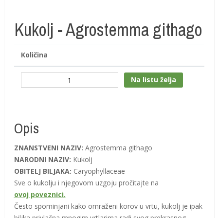
Kukolj - Agrostemma githago
Količina
Količina
Na listu želja
Opis
ZNANSTVENI NAZIV:
Agrostemma githago
NARODNI NAZIV:
Kukolj
OBITELJ BILJAKA:
Caryophyllaceae
Sve o kukolju i njegovom uzgoju pročitajte na
ovoj poveznici.
Često spominjani kako omraženi korov u vrtu, kukolj je ipak
biljka privlačna mnogim vrtlarima radi svog prekrasnog