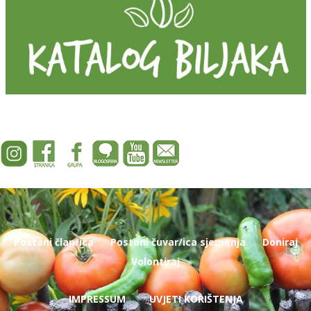
Postani član/ica
Postani čuvar/ica sjemenja
Doniraj
Volontiraj
IMPRESSUM
UVJETI KORIŠTENJA