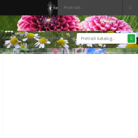
3
Katalog biljaka
/
Katalog Biljaka
/
Jednogodišnje cvijeće
/ Kukolj –
Agrostemma githago