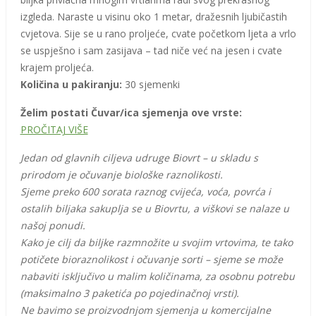
izgleda. Naraste u visinu oko 1 metar, dražesnih ljubičastih
cvjetova. Sije se u rano proljeće, cvate početkom ljeta a vrlo
se uspješno i sam zasijava – tad niče već na jesen i cvate
krajem proljeća.
Količina u pakiranju:
30 sjemenki
Želim postati Čuvar/ica sjemenja ove vrste:
PROČITAJ VIŠE
Jedan od glavnih ciljeva udruge Biovrt – u skladu s
prirodom je očuvanje biološke raznolikosti.
Sjeme preko 600 sorata raznog cvijeća, voća, povrća i
ostalih biljaka sakuplja se u Biovrtu, a viškovi se nalaze u
našoj ponudi.
Kako je cilj da biljke razmnožite u svojim vrtovima, te tako
potičete bioraznolikost i očuvanje sorti – sjeme se može
nabaviti isključivo u malim količinama, za osobnu potrebu
(maksimalno 3 paketića po pojedinačnoj vrsti).
Ne bavimo se proizvodnjom sjemenja u komercijalne