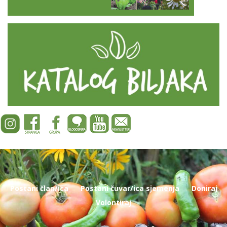
Postani član/ica
Postani čuvar/ica sjemenja
Doniraj
Volontiraj