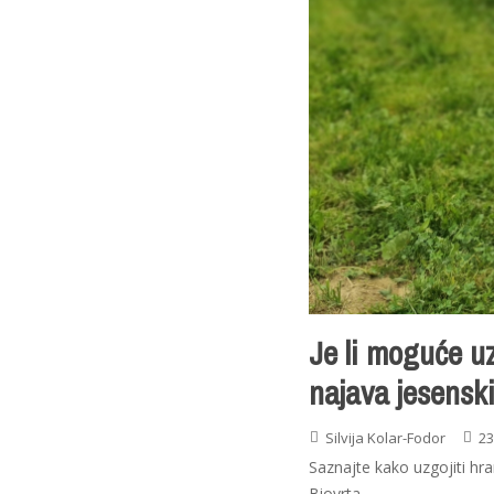
Je li moguće uz
najava jesensk
Silvija Kolar-Fodor
23
Saznajte kako uzgojiti hra
Biovrta.