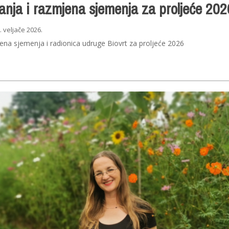
anja i razmjena sjemenja za proljeće 202
. veljače 2026.
na sjemenja i radionica udruge Biovrt za proljeće 2026