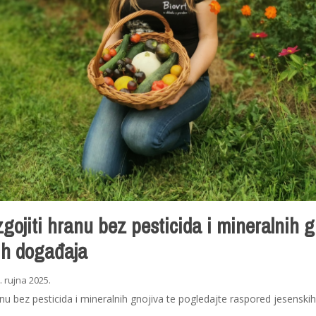
gojiti hranu bez pesticida i mineralnih g
ih događaja
. rujna 2025.
nu bez pesticida i mineralnih gnojiva te pogledajte raspored jesenskih