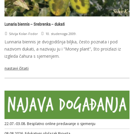
Lunaria biennis – Srebrenka – dukati
Silvija Kolar-Fodor
10. studenoga 2009.
Lunnaria biennis je dvogodišnja biljka, često poznata i pod
nazivom dukati, a nazivaju ju i “Money plant”, što proizlazi iz
izgleda čahura s sjemenjem.
nastavi čitati
22.07.-03.08. Besplatno online predavanje o sjemenju
08.08.2026. Edukativni obilazak Biovrta