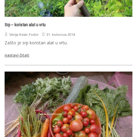
Srp – koristan alat u vrtu
Silvija Kolar-Fodor
31. kolovoza 2014.
Zašto je srp koristan alat u vrtu.
nastavi čitati