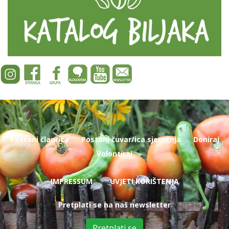
Postani član/ica
Postani čuvar/ica sjemenja
Doniraj
Volontiraj
IMPRESSUM
UVJETI KORIŠTENJA
Pretplati se na naš newsletter
Pretplati se